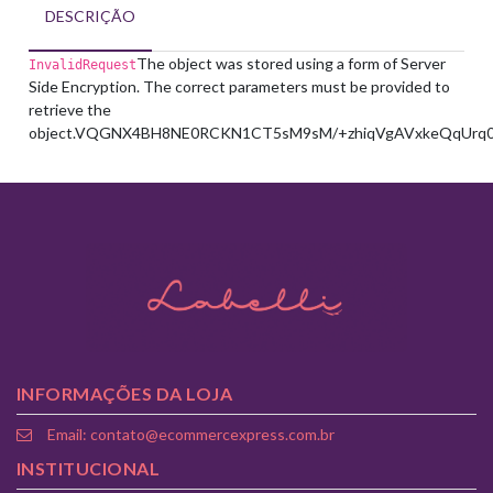
DESCRIÇÃO
The object was stored using a form of Server
InvalidRequest
Side Encryption. The correct parameters must be provided to
retrieve the
object.
VQGNX4BH8NE0RCKN
1CT5sM9sM/+zhiqVgAVxkeQqUrq0
INFORMAÇÕES DA LOJA
Email: contato@ecommercexpress.com.br
INSTITUCIONAL