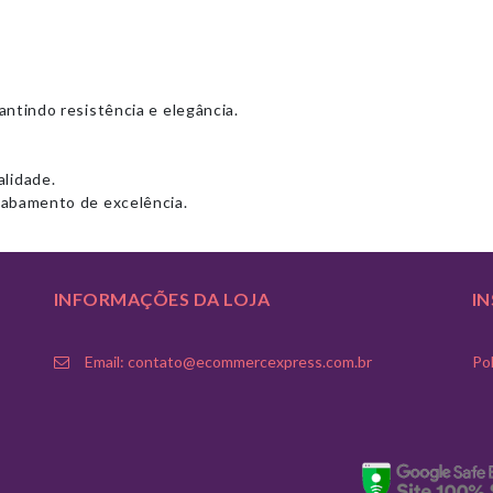
rantindo resistência e elegância.
.
alidade.
abamento de excelência.
INFORMAÇÕES DA LOJA
I
Email: contato@ecommercexpress.com.br
Pol